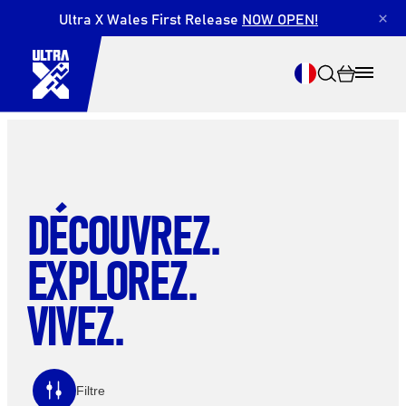
Ultra X Wales First Release
NOW OPEN!
×
DÉCOUVREZ.
Recherche
EXPLOREZ.
VIVEZ.
Filtre