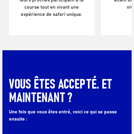
course tout en vivant une
niv
expérience de safari unique.
VOUS ÊTES ACCEPTÉ. ET
MAINTENANT ?
Une fois que vous êtes entré, voici ce qui se passe
ensuite :