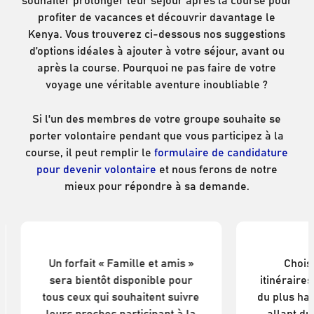
profiter de vacances et découvrir davantage le
Kenya. Vous trouverez ci-dessous nos suggestions
d’options idéales à ajouter à votre séjour, avant ou
après la course. Pourquoi ne pas faire de votre
voyage une véritable aventure inoubliable ?
Si l'un des membres de votre groupe souhaite se
porter volontaire pendant que vous participez à la
course, il peut remplir le
formulaire de candidature
pour devenir volontaire
et nous ferons de notre
mieux pour répondre à sa demande.
Famille et amis
Le 
Un forfait « Famille et amis »
Chois
sera bientôt disponible pour
itinérair
tous ceux qui souhaitent suivre
du plus ha
leurs proches participant à la
allant d