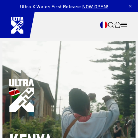
Ultra X Wales First Release
NOW OPEN!
×
Recherche