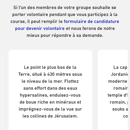
Si l'un des membres de votre groupe souhaite se
porter volontaire pendant que vous participez à la
course, il peut remplir le
formulaire de candidature
pour devenir volontaire
et nous ferons de notre
mieux pour répondre à sa demande.
Mer morte
Le point le plus bas de la
La capi
Terre, situé à 430 mètres sous
Jordanie 
le niveau de la mer. Flottez
moderne. 
sans effort dans des eaux
romain
hypersalines, enduisez-vous
temple d'H
de boue riche en minéraux et
romain, p
imprégnez-vous de la vue sur
souks an
les collines de Jérusalem.
co