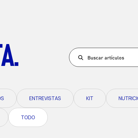
Ultra X Marruecos
Ultra X Ruanda
Ultra X Escocia
A.
Ultra X I Feel Eslovenia
Ultra X Gales
Buscar artículos
Serie de senderos de
primavera
OS
ENTREVISTAS
KIT
NUTRICI
TODO