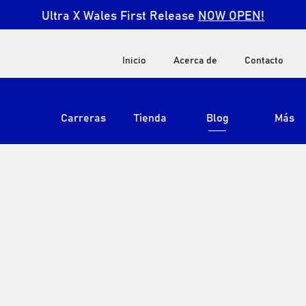
Ultra X Wales First Release
NOW OPEN!
Inicio
Acerca de
Contacto
Carreras
Tienda
Blog
Más
Ver todos
Ultra X Sudáfrica
Ultra X Kenia
Ultra X Jordan
Ultra X Inglaterra
Ultra X Madeira