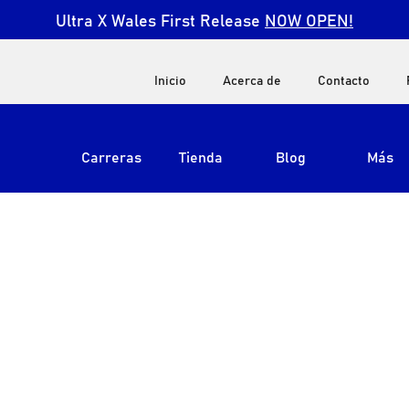
Ultra X Wales First Release
NOW OPEN!
Inicio
Acerca de
Contacto
Carreras
Tienda
Blog
Más
Ver todos
Ultra X Sudáfrica
Ultra X Kenia
Ultra X Jordan
Ultra X Inglaterra
Ultra X Madeira