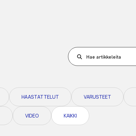
Ultra X Marokko
Ultra X Ruanda
Ultra X Skotlanti
Ultra X I Feel Slovenia
Ultra X Wales
Hae artikkeleita
Spring Trail Series
HAASTATTELUT
VARUSTEET
T
VIDEO
KAIKKI