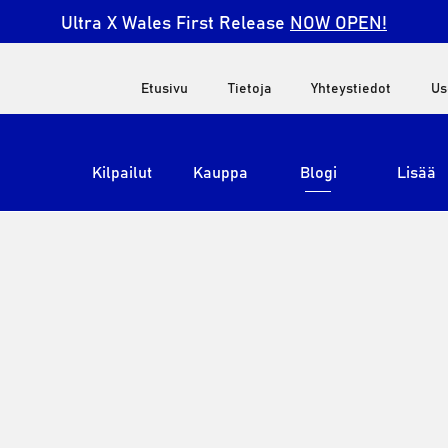
Ultra X Wales First Release
NOW OPEN!
Etusivu
Tietoja
Yhteystiedot
Us
Kilpailut
Kauppa
Blogi
Lisää
Näytä kaikki
Ultra X Etelä-Afrikka
Ultra X Kenia
Ultra X Jordan
Ultra X Englanti
Ultra X Madeira