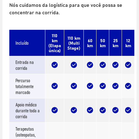
Nós cuidamos da logística para que você possa se
concentrar na corrida.
110
110 km
km
60
50
25
12
Incluído
(Multi
(Etapa
km
km
km
km
Stage)
única)
Entrada na
corrida
Percurso
totalmente
marcado
Apoio médico
durante toda a
corrida
Terapeutas
(osteopatas,