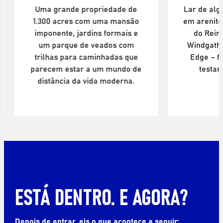
Lar de algumas das escaladas
Faça um pa
em arenito mais emblemáticas
até est
do Reino Unido, incluindo
rural sit
Windgather Rocks e Stanage
com vis
Edge – faces lendárias que
expos
testaram gerações de
panorâmi
alpinistas.
ESTÁ DENTRO. E AGORA?
Depois de entrar, eis o que acontece a seguir: