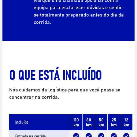
equipa para esclarecer dúvidas e sentir-
se totalmente preparado antes do dia da
corrida.
O QUE ESTÁ INCLUÍDO
Nós cuidamos da logística para que você possa se
concentrar na corrida.
110
80
50
25
12
Incluído
km
km
km
km
km
Entrada na corrida