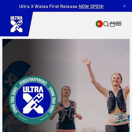
Ultra X Wales First Release
NOW OPEN!
×
Pesquisar