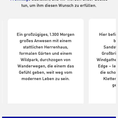
tun, um ihm diesen Wunsch zu erfüllen.
National Trust: Lyme Park
Ein großzügiges, 1.300 Morgen
Hier befi
großes Anwesen mit einem
b
stattlichen Herrenhaus,
Sandste
formalen Gärten und einem
Großbrit
Wildpark, durchzogen von
Windgathe
Wanderwegen, die einem das
Edge – le
Gefühl geben, weit weg vom
die scho
modernen Leben zu sein.
Kletter
ge