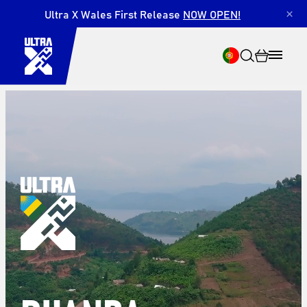
Ultra X Wales First Release
NOW OPEN!
×
Pesquisar