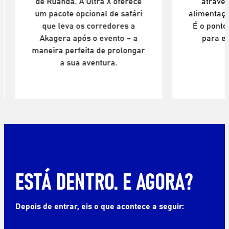
de Ruanda. A Ultra X oferece
através
um pacote opcional de safári
alimentaç
que leva os corredores a
É o ponto
Akagera após o evento – a
para ex
maneira perfeita de prolongar
a sua aventura.
ESTÁ DENTRO. E AGORA?
Depois de entrar, eis o que acontece a seguir: