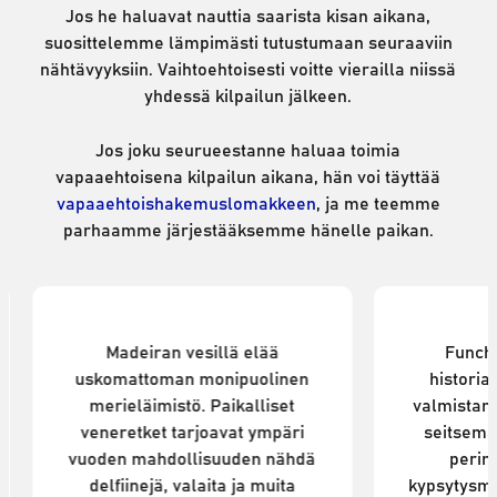
Jos he haluavat nauttia saarista kisan aikana,
suosittelemme lämpimästi tutustumaan seuraaviin
nähtävyyksiin. Vaihtoehtoisesti voitte vierailla niissä
yhdessä kilpailun jälkeen.
Jos joku seurueestanne haluaa toimia
vapaaehtoisena kilpailun aikana, hän voi täyttää
vapaaehtoishakemuslomakkeen
, ja me teemme
parhaamme järjestääksemme hänelle paikan.
Delfiinien ja valaiden katselu
Blandy
Madeiran vesillä elää
Funcha
uskomattoman monipuolinen
historia
merieläimistö. Paikalliset
valmistanu
veneretket tarjoavat ympäri
seitsemä
vuoden mahdollisuuden nähdä
perin
delfiinejä, valaita ja muita
kypsytysm