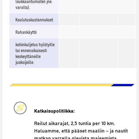
loukkaantumisten jne.
varalta).
Koulutuskustannukset
Rahankäyttö
kotiinkuljetus hylätyille
tai ennenaikaisesti
keskeyttäneille
juoksijoille.
Katkaisupolitiikka:
Reilut aikarajat, 2,5 tuntia per 10 km.
Haluamme, että pääset maaliin – ja nautit
matkan varrella olevista maisemista.