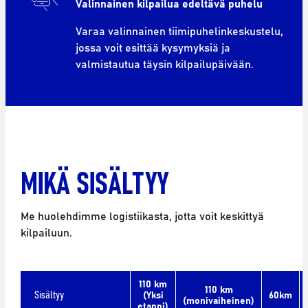
Valinnainen kilpailua edeltävä puhelu
Varaa valinnainen tiimipuhelinkeskustelu,
jossa voit esittää kysymyksiä ja
valmistautua täysin kilpailupäivään.
MIKÄ SISÄLTYY
Me huolehdimme logistiikasta, jotta voit keskittyä
kilpailuun.
110 km
110 km
Sisältyy
(Yksi
60km
(monivaiheinen)
etappi)