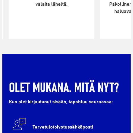
valaita läheltä.
Pakollinen 
haluavat
OLET MUKANA. MITÄ NYT?
Kun olet kirjautunut sisään, tapahtuu seuraavaa:
Tervetulotoivotussähköposti