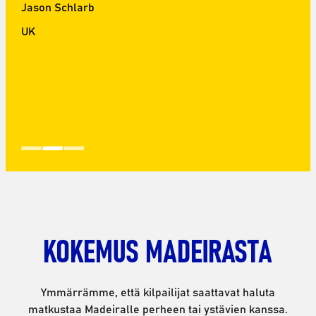
Stephen Kirk
Jason Schlarb
Tamaryn Small
UK
KOKEMUS MADEIRASTA
Ymmärrämme, että kilpailijat saattavat haluta
matkustaa Madeiralle perheen tai ystävien kanssa.