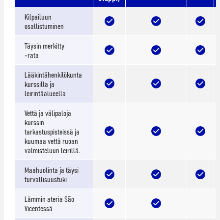
Kilpailuun
osallistuminen
Täysin merkitty
-rata
Lääkintähenkilökunta
kurssilla ja
leirintäalueella
Vettä ja välipaloja
kurssin
tarkastuspisteissä ja
kuumaa vettä ruoan
valmisteluun leirillä.
Maahuolinta ja täysi
turvallisuustuki
Lämmin ateria São
Vicentessä