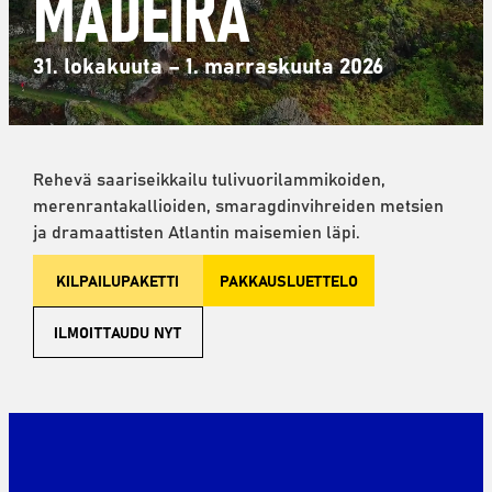
MADEIRA
31. lokakuuta – 1. marraskuuta 2026
Rehevä saariseikkailu tulivuorilammikoiden,
merenrantakallioiden, smaragdinvihreiden metsien
ja dramaattisten Atlantin maisemien läpi.
KILPAILUPAKETTI
PAKKAUSLUETTELO
ILMOITTAUDU NYT