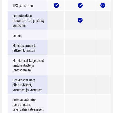
GPS-paikannin
Leirintäpaikka
(lauantai-ilta) ja pääsy
suihkuihin
Lennot
Majoitus ennen tai
jälkeen kilpailun
Mahdolliset kuljetukset
lentokentälle ja
lentokentältä
Henkilökohtaiset
elintarvikkeet,
varusteet ja varusteet
kattava vakuutus
(peruutusten,
tavaroiden katoamisen,