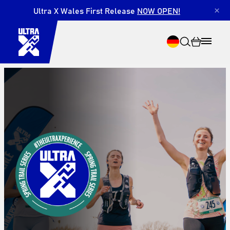
Ultra X Wales First Release
NOW OPEN!
×
Suche