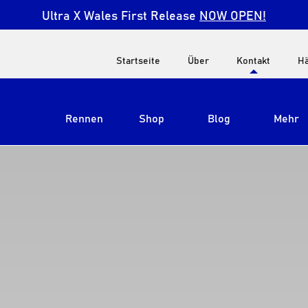
Ultra X Wales First Release
NOW OPEN!
Startseite
Über
Kontakt
Hä
Rennen
Shop
Blog
Mehr
Alle anzeigen
Ultra X Südafrika
Ultra X Kenia
Ultra X Jordanien
Ultra X England
Ultra X Madeira