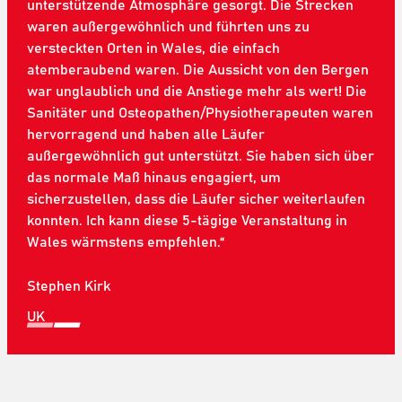
unterstützende Atmosphäre gesorgt. Die Strecken
Ultraläufe gelaufen, aber nichts Vergleichbares wie
waren außergewöhnlich und führten uns zu
ein Ultra X-Event. Vom ersten Tag meiner Ankunft bis
versteckten Orten in Wales, die einfach
zum letzten Tag waren alle einfach großartig. Es
atemberaubend waren. Die Aussicht von den Bergen
fühlte sich an wie ein Urlaub mit viel Laufen und
war unglaublich und die Anstiege mehr als wert! Die
Herausforderungen. Es war mein erstes
Sanitäter und Osteopathen/Physiotherapeuten waren
Etappenrennen überhaupt. Die ganze Erfahrung war
hervorragend und haben alle Läufer
mehr als nur ein Rennen. Man trifft tolle Leute, von
außergewöhnlich gut unterstützt. Sie haben sich über
den Läufern bis hin zu den Mitarbeitern. Ich werde
das normale Maß hinaus engagiert, um
auf jeden Fall nach weiteren Events von euch
sicherzustellen, dass die Läufer sicher weiterlaufen
Ausschau halten. Macht weiter so mit eurer
konnten. Ich kann diese 5-tägige Veranstaltung in
großartigen Arbeit.“
Wales wärmstens empfehlen.“
Amado Ottley
Stephen Kirk
UK