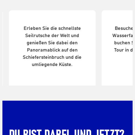
Schiefersteinbruch von
Henrhyd
Penrhyn (Nordwales)
C
Erleben Sie die schnellste
Besuchen
Seilrutsche der Welt und
Wasserfal
genießen Sie dabei den
buchen S
Panoramablick auf den
Tour in 
Schiefersteinbruch und die
umliegende Küste.
DU BIST DABEI. UND JETZT?