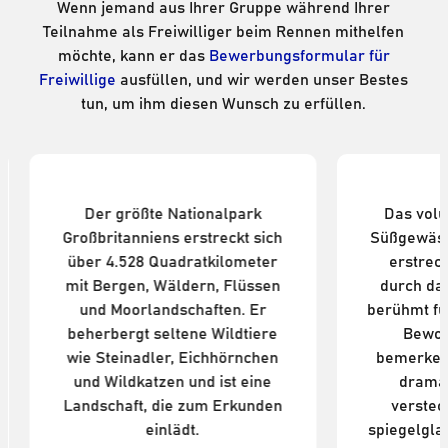
Wenn jemand aus Ihrer Gruppe während Ihrer
Teilnahme als Freiwilliger beim Rennen mithelfen
möchte, kann er das
Bewerbungsformular für
Freiwillige
ausfüllen, und wir werden unser Bestes
tun, um ihm diesen Wunsch zu erfüllen.
Cairngorms-Nationalpark
L
Der größte Nationalpark
Das vol
Großbritanniens erstreckt sich
Süßgewäss
über 4.528 Quadratkilometer
erstreck
mit Bergen, Wäldern, Flüssen
durch das
und Moorlandschaften. Er
berühmt fü
beherbergt seltene Wildtiere
Bewoh
wie Steinadler, Eichhörnchen
bemerken
und Wildkatzen und ist eine
dramat
Landschaft, die zum Erkunden
verstec
einlädt.
spiegelgla