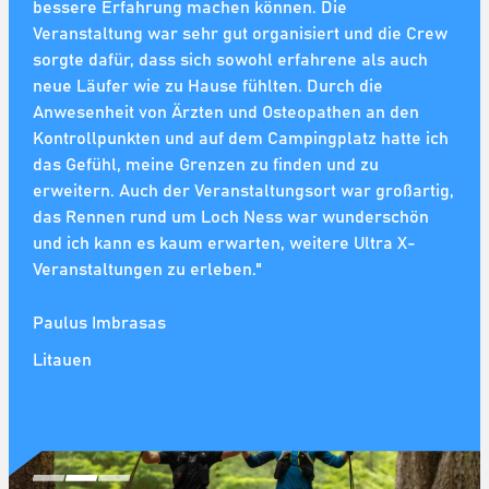
bessere Erfahrung machen können. Die
Loch Ness zu laufen und alles zu genießen, was mein
Samstag haben den Ruhm vom Sonntag vervielfacht.
Veranstaltung war sehr gut organisiert und die Crew
Heimatland zu bieten hat, war die Entscheidung klar!
Die Strecke war wunderschön, herausfordernd und
sorgte dafür, dass sich sowohl erfahrene als auch
Die anstrengenden Anstiege lohnen sich, wenn man
lohnend. Die Natur in ihrer schönsten Form. Die
neue Läufer wie zu Hause fühlten. Durch die
die unglaubliche Aussicht über den See genießt,
Menschen sind noch besser. Ultramarathons sind
Anwesenheit von Ärzten und Osteopathen an den
während man sich von Inverness nach Fort Augustus
wirklich lebensverändernd. Ultra X-Ultramarathons
Kontrollpunkten und auf dem Campingplatz hatte ich
und zurück schlängelt, über den unglaublichen Trail,
sind das und mehr. Sie denken an alles, und die
das Gefühl, meine Grenzen zu finden und zu
den Ultra X angelegt hat und der Schottland in seiner
Gemeinschaft, die Freiwilligen und die medizinischen
erweitern. Auch der Veranstaltungsort war großartig,
ganzen Pracht zeigt! Die Kameradschaft und
Teams sind einfach Weltklasse. Melden Sie sich für
das Rennen rund um Loch Ness war wunderschön
Unterstützung an den Checkpoints und von anderen
einen an. Wenn Sie es tun, werde ich es mit Ihnen
und ich kann es kaum erwarten, weitere Ultra X-
Teilnehmern haben mich bis zum letzten Schritt der
tun!"
Veranstaltungen zu erleben."
125 km motiviert! Es gibt wirklich keine bessere
Möglichkeit, an seine Grenzen zu gehen und sich
John Harris
Paulus Imbrasas
selbst besser kennenzulernen, als an einem wirklich
einzigartigen Erlebnis teilzunehmen. Auf zum
Litauen
nächsten... Sri Lanka 2022, wer macht mit?
Olivia Woodes Rogers