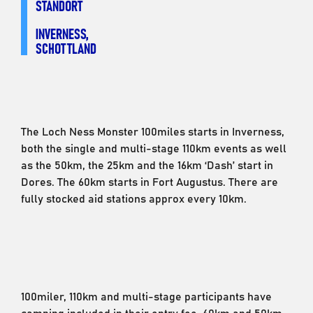
STANDORT
INVERNESS,
SCHOTTLAND
The Loch Ness Monster 100miles starts in Inverness,
both the single and multi-stage 110km events as well
as the 50km, the 25km and the 16km ‘Dash’ start in
Dores. The 60km starts in Fort Augustus. There are
fully stocked aid stations approx every 10km.
100miler, 110km and multi-stage participants have
camping included in their entry fee. 60km and 50km