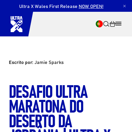
Ultra X Wales First Release
NOW OPEN!
×
Escrito por:
Jamie Sparks
Pesquisar
DESAFIO ULTRA
MARATONA DO
DESERTO DA