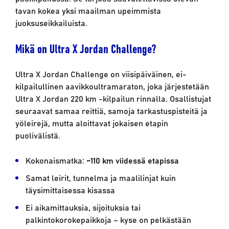
tavan kokea yksi maailman upeimmista
juoksuseikkailuista.
Mikä on Ultra X Jordan Challenge?
Ultra X Jordan Challenge on viisipäiväinen, ei-
kilpailullinen aavikkoultramaraton, joka järjestetään
Ultra X Jordan 220 km -kilpailun rinnalla. Osallistujat
seuraavat samaa reittiä, samoja tarkastuspisteitä ja
yöleirejä, mutta aloittavat jokaisen etapin
puolivälistä.
Kokonaismatka:
~110 km viidessä etapissa
Samat leirit, tunnelma ja maalilinjat kuin
täysimittaisessa kisassa
Ei aikamittauksia, sijoituksia tai
palkintokorokepaikkoja – kyse on pelkästään