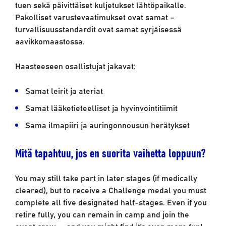
tuen sekä päivittäiset kuljetukset lähtöpaikalle.
Pakolliset varustevaatimukset ovat samat –
turvallisuusstandardit ovat samat syrjäisessä
aavikkomaastossa.
Haasteeseen osallistujat jakavat:
Samat leirit ja ateriat
Samat lääketieteelliset ja hyvinvointitiimit
Sama ilmapiiri ja auringonnousun herätykset
Mitä tapahtuu, jos en suorita vaihetta loppuun?
You may still take part in later stages (if medically
cleared), but to receive a Challenge medal you must
complete all five designated half-stages. Even if you
retire fully, you can remain in camp and join the
event crew — and you might find it’s even more fun!