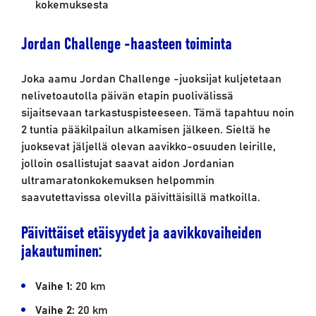
kokemuksesta
Jordan Challenge -haasteen toiminta
Joka aamu Jordan Challenge -juoksijat kuljetetaan
nelivetoautolla päivän etapin puolivälissä
sijaitsevaan tarkastuspisteeseen. Tämä tapahtuu noin
2 tuntia pääkilpailun alkamisen jälkeen. Sieltä he
juoksevat jäljellä olevan aavikko-osuuden leirille,
jolloin osallistujat saavat aidon Jordanian
ultramaratonkokemuksen helpommin
saavutettavissa olevilla päivittäisillä matkoilla.
Päivittäiset etäisyydet ja aavikkovaiheiden
jakautuminen:
Vaihe 1:
20 km
Vaihe 2:
20 km