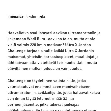
Lukuaika:
3
minuuttia
Haaveiletko osallistuvasi aavikon ultramaratoniin ja
kokemaan Wadi Rum -aavikon taian, mutta et ole
vielä valmis 220 km:n matkaan? Ultra X Jordan
Challenge tarjoaa sinulle kaikki Ultra X Jordanin
maisemat, yhteisön, tarkastuspisteet, maalilinjat ja
tähtitaivaan alla vietettävät leirinuotioillat – mutta
päivittäinen matkan pituus on vain puolet.
Challenge on täydellinen valinta niille, jotka
valmistautuvat ensimmäiseen monivaiheiseen
ultramaratoniin, seikkailijoille, jotka haluavat kokea
sen ilman täyttä kilometrimäärää, tai
perheenjäsenille, jotka tukevat juoksijaa
pääkilpailussa. Se tarjoaa saavutettavissa olevan