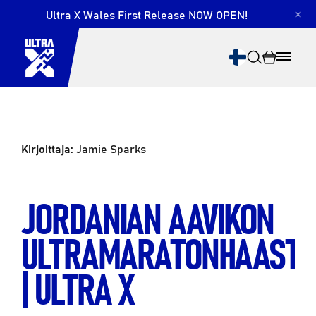
Ultra X Wales First Release
NOW OPEN!
×
Kirjoittaja:
Jamie Sparks
Etsi
JORDANIAN AAVIKON
ULTRAMARATONHAASTE
| ULTRA X