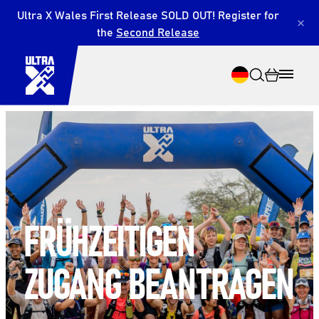
Ultra X Wales First Release SOLD OUT! Register for
×
the
Second Release
Suche
FRÜHZEITIGEN
ZUGANG BEANTRAGEN