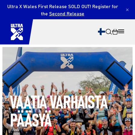
Ultra X Wales First Release SOLD OUT! Register for
×
the
Second Release
Etsi
VAATIA VARHAISTA
PÄÄSYÄ