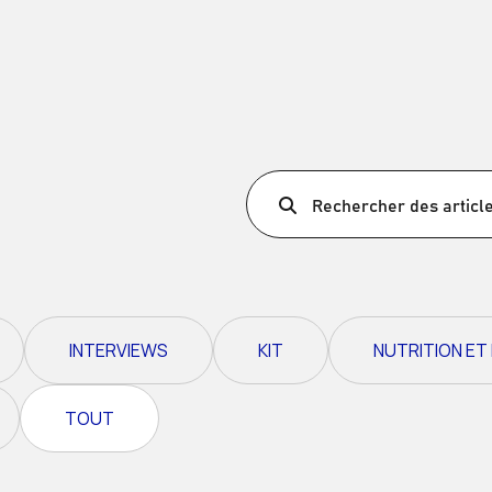
Ultra X Maroc
Ultra X Rwanda
Ultra X Écosse
Ultra X I Feel Slovénie
Ultra X Pays de Galles
Rechercher des articl
Série de sentiers de
printemps
INTERVIEWS
KIT
NUTRITION ET
TOUT