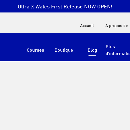
Ultra X Wales First Release
NOW OPEN!
Accueil
A propos de
Plus
Courses
Boutique
Blog
d'informati
Voir tout
Ultra X Afrique du Sud
Ultra X Kenya
Ultra X Jordan
Ultra X Angleterre
Ultra X Madère