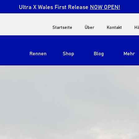
Ultra X Wales First Release
NOW OPEN!
Startseite
Über
Kontakt
Hä
Rennen
Shop
Blog
Mehr
Alle anzeigen
Ultra X Südafrika
Ultra X Kenia
Ultra X Jordanien
Ultra X England
Ultra X Madeira