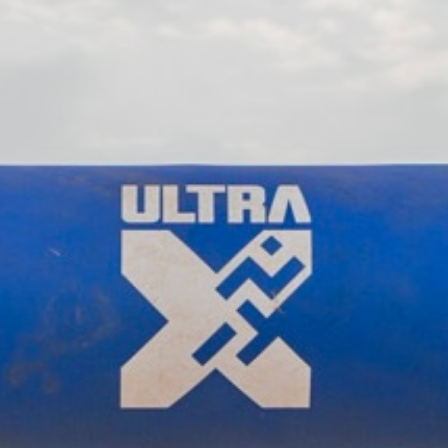
Ultra X Marokko
Ultra X Ruanda
Ultra X Schottland
Ultra X I Feel Slowenien
Ultra X Wales
Frühlingspfad-Serie