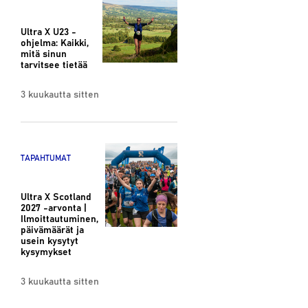
Ultra X U23 -
ohjelma: Kaikki,
mitä sinun
tarvitsee tietää
3 kuukautta sitten
TAPAHTUMAT
Ultra X Scotland
2027 -arvonta |
Ilmoittautuminen,
päivämäärät ja
usein kysytyt
kysymykset
3 kuukautta sitten