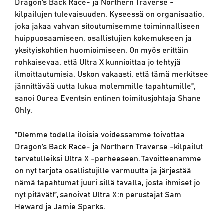
Dragon’s Back Race- ja Northern Traverse -
kilpailujen tulevaisuuden. Kyseessä on organisaatio,
joka jakaa vahvan sitoutumisemme toiminnalliseen
huippuosaamiseen, osallistujien kokemukseen ja
yksityiskohtien huomioimiseen. On myös erittäin
rohkaisevaa, että Ultra X kunnioittaa jo tehtyjä
ilmoittautumisia. Uskon vakaasti, että tämä merkitsee
jännittävää uutta lukua molemmille tapahtumille”,
sanoi Ourea Eventsin entinen toimitusjohtaja Shane
Ohly.
”Olemme todella iloisia voidessamme toivottaa
Dragon’s Back Race- ja Northern Traverse -kilpailut
tervetulleiksi Ultra X -perheeseen. Tavoitteenamme
on nyt tarjota osallistujille varmuutta ja järjestää
nämä tapahtumat juuri sillä tavalla, josta ihmiset jo
nyt pitävät!”, sanoivat Ultra X:n perustajat Sam
Heward ja Jamie Sparks.