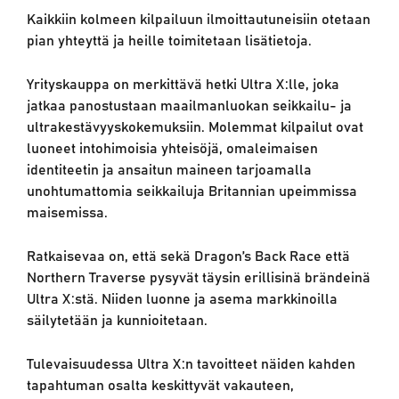
Kaikkiin kolmeen kilpailuun ilmoittautuneisiin otetaan
pian yhteyttä ja heille toimitetaan lisätietoja.
Yrityskauppa on merkittävä hetki Ultra X:lle, joka
jatkaa panostustaan maailmanluokan seikkailu- ja
ultrakestävyyskokemuksiin. Molemmat kilpailut ovat
luoneet intohimoisia yhteisöjä, omaleimaisen
identiteetin ja ansaitun maineen tarjoamalla
unohtumattomia seikkailuja Britannian upeimmissa
maisemissa.
Ratkaisevaa on, että sekä Dragon’s Back Race että
Northern Traverse pysyvät täysin erillisinä brändeinä
Ultra X:stä. Niiden luonne ja asema markkinoilla
säilytetään ja kunnioitetaan.
Tulevaisuudessa Ultra X:n tavoitteet näiden kahden
tapahtuman osalta keskittyvät vakauteen,