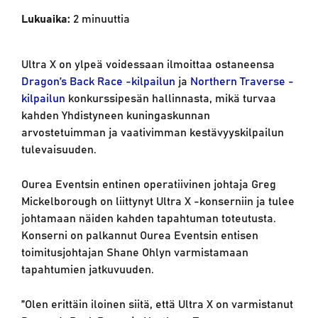
Lukuaika:
2
minuuttia
Ultra X on ylpeä voidessaan ilmoittaa ostaneensa
Dragon’s Back Race -kilpailun
ja
Northern Traverse -
kilpailun
konkurssipesän hallinnasta, mikä turvaa
kahden Yhdistyneen kuningaskunnan
arvostetuimman ja vaativimman kestävyyskilpailun
tulevaisuuden.
Ourea Eventsin entinen operatiivinen johtaja Greg
Mickelborough on liittynyt Ultra X -konserniin ja tulee
johtamaan näiden kahden tapahtuman toteutusta.
Konserni on palkannut Ourea Eventsin entisen
toimitusjohtajan Shane Ohlyn varmistamaan
tapahtumien jatkuvuuden.
”Olen erittäin iloinen siitä, että Ultra X on varmistanut