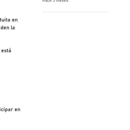
Hace 3 meses
tuita en
iden la
 está
icipar en