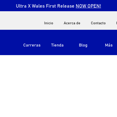
Ultra X Wales First Release
NOW OPEN!
Inicio
Acerca de
Contacto
Carreras
Tienda
Blog
Más
Ver todos
Ultra X Sudáfrica
Ultra X Kenia
Ultra X Jordan
Ultra X Inglaterra
Ultra X Madeira