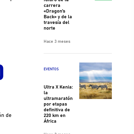
carrera
«Dragon’s
Back» y de la
travesía del
norte
Hace 3 meses
o
EVENTOS
Ultra X Kenia:
la
ultramaratón
por etapas
definitiva de
ón de
220 km en
África