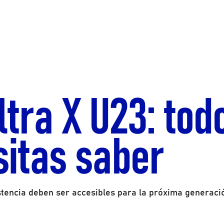
tra X U23: tod
sitas saber
stencia deben ser accesibles para la próxima generaci