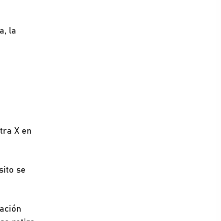
a, la
tra X en
sito se
lación