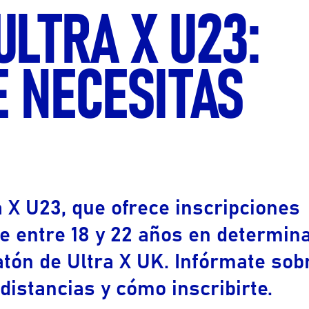
LTRA X U23:
Ultra X Marruecos
Ultra X Ruanda
E NECESITAS
Ultra X Escocia
Ultra X I Feel Eslovenia
Ultra X Gales
Serie de senderos de
primavera
 X U23, que ofrece inscripciones
de entre 18 y 22 años en determin
atón de Ultra X UK. Infórmate sob
 distancias y cómo inscribirte.