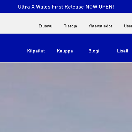
Ultra X Wales First Release
NOW OPEN!
Etusivu
Tietoja
Yhteystiedot
Use
Kilpailut
Kauppa
Blogi
Lisää
Näytä kaikki
Ultra X Etelä-Afrikka
Ultra X Kenia
Ultra X Jordan
Ultra X Englanti
Ultra X Madeira