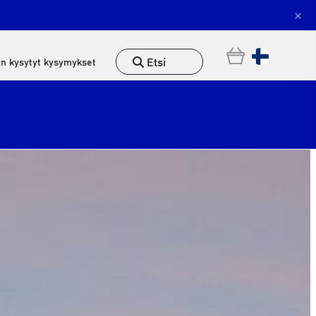
×
Etsi
in kysytyt kysymykset