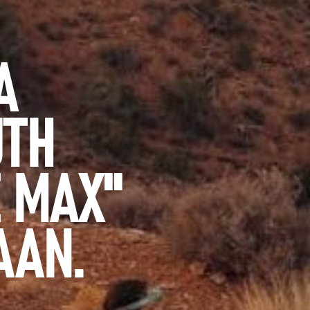
A
UTH
E MAX"
AAN.