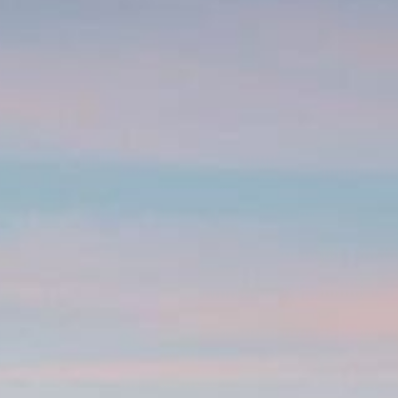
Ultra X Marokko
Ultra X Ruanda
Ultra X Skotlanti
Ultra X I Feel Slovenia
Ultra X Wales
Spring Trail Series